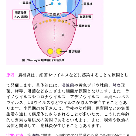
原因
扁桃炎は、細菌やウイルスなどに感染することを原因とし
て発症します。具体的には、
溶連菌
や黄色ブドウ球菌、
肺炎
球
菌、梅毒、淋菌などさまざまな細菌が原因となります。また、ラ
イノウイルスやコロナウイルス、アデノウイルス、単純ヘルペス
ウイルス、EBウイルスなどウイルスが原因で発症することもあ
ります。小児期のお子さんは、学校や幼稚園、保育園などの集団
生活を通して病原体にさらされることが多いため、こうした年齢
的な要素も扁桃炎の誘因であるといえます。また、喫煙や飲酒の
習慣と関連して、扁桃炎が生じることもあります。
症状/治療
溶連菌
に関連した扁桃炎では腎臓や心臓に合併症が生じる