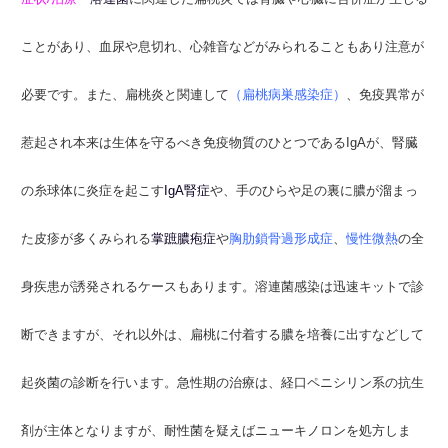
ことがあり、血尿や息切れ、心雑音などがみられることもあり注意が
必要です。また、扁桃炎と関連して
（扁桃病巣感染症）
、免疫異常が
惹起され本来は生体を守るべき免疫物質のひとつであるIgAが、腎臓
の糸球体に炎症を起こす
IgA腎症
や、手のひらや足の裏に膿が溜まっ
た皮疹が多くみられる
掌蹠膿疱症
や
胸肋鎖骨過形成症
、
慢性微熱
の全
身疾患が誘発されるケースもあります。溶連菌感染は迅速キットで診
断できますが、それ以外は、扁桃に付着する膿を培養に出すなどして
起炎菌の診断を行います。急性期の治療は、経口ペニシリン系の抗生
剤が主体となりますが、耐性菌を疑えばニューキノロンを処方しま