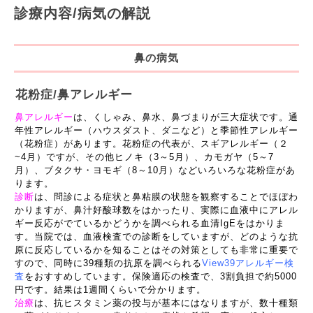
診療内容/病気の解説
鼻の病気
花粉症/鼻アレルギー
鼻アレルギー
は、くしゃみ、鼻水、鼻づまりが三大症状です。通
年性アレルギー（ハウスダスト、ダニなど）と季節性アレルギー
（花粉症）があります。花粉症の代表が、スギアレルギー（２
~4月）ですが、その他ヒノキ（3～5月）、カモガヤ（5～7
月）、ブタクサ・ヨモギ（8～10月）などいろいろな花粉症があ
ります。
診断
は、問診による症状と鼻粘膜の状態を観察することでほぼわ
かりますが、鼻汁好酸球数をはかったり、実際に血液中にアレル
ギー反応がでているかどうかを調べられる血清IgEをはかりま
す。当院では、血液検査での診断をしていますが、どのような抗
原に反応しているかを知ることはその対策としても非常に重要で
すので、同時に39種類の抗原を調べられる
View39アレルギー検
査
をおすすめしています。保険適応の検査で、3割負担で約5000
円です。結果は1週間くらいで分かります。
治療
は、抗ヒスタミン薬の投与が基本にはなりますが、数十種類