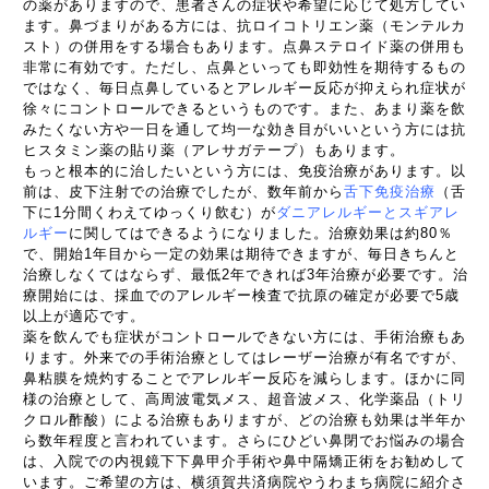
の薬がありますので、患者さんの症状や希望に応じて処方してい
ます。鼻づまりがある方には、抗ロイコトリエン薬（モンテルカ
スト）の併用をする場合もあります。点鼻ステロイド薬の併用も
非常に有効です。ただし、点鼻といっても即効性を期待するもの
ではなく、毎日点鼻しているとアレルギー反応が抑えられ症状が
徐々にコントロールできるというものです。また、あまり薬を飲
みたくない方や一日を通して均一な効き目がいいという方には抗
ヒスタミン薬の貼り薬（アレサガテープ）もあります。
もっと根本的に治したいという方には、免疫治療があります。以
前は、皮下注射での治療でしたが、数年前から
舌下免疫治療
（舌
下に1分間くわえてゆっくり飲む）が
ダニアレルギーとスギアレ
ルギー
に関してはできるようになりました。治療効果は約80％
で、開始1年目から一定の効果は期待できますが、毎日きちんと
治療しなくてはならず、最低2年できれば3年治療が必要です。治
療開始には、採血でのアレルギー検査で抗原の確定が必要で5歳
以上が適応です。
薬を飲んでも症状がコントロールできない方には、手術治療もあ
ります。外来での手術治療としてはレーザー治療が有名ですが、
鼻粘膜を焼灼することでアレルギー反応を減らします。ほかに同
様の治療として、高周波電気メス、超音波メス、化学薬品（トリ
クロル酢酸）による治療もありますが、どの治療も効果は半年か
ら数年程度と言われています。さらにひどい鼻閉でお悩みの場合
は、入院での内視鏡下下鼻甲介手術や鼻中隔矯正術をお勧めして
います。ご希望の方は、横須賀共済病院やうわまち病院に紹介さ