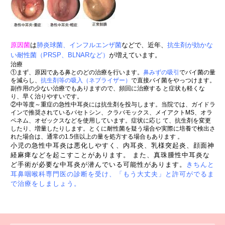
原因菌
は
肺炎球菌、インフルエンザ菌
などで、近年、
抗生剤が効かな
い耐性菌（PRSP、BLNARなど）
が増えています。
治療
①まず、原因である鼻とのどの治療を行います。
鼻みずの吸引
でバイ菌の量
を減らし、
抗生剤等の吸入
（ネブライザー）
で直接バイ菌をやっつけます。
副作用の少ない治療でもありますので、頻回に治療する
と症状も軽くな
り、早く治りやすいです。
②中等度～重症の急性中耳炎には抗生剤を投与します。当院では、ガイドラ
インで推奨されているパセトシン
、クラバモックス、メイアクトMS、オラ
ペネム、オゼックスなどを使用しています。症状に応じ
て、抗生剤を変更
したり、増量したりします。とくに耐性菌を疑う場合や実際に培養で検出さ
れた場合は、通常の1.5倍以上の量を処方する場合もあります 。
小児の急性中耳炎は悪化しやすく、内耳炎、乳様突起炎、顔面神
経麻痺などを起こすことがあります。
ま
た、真珠腫性中耳炎な
ど手術が必要な中耳炎が潜んでいる可能性があります。
きちんと
耳鼻咽喉科専門
医の診断を受け、「もう大丈夫」と許可がでるま
で治療をしましょう。